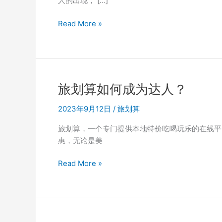
人的出现， […]
成
Read More »
为
旅
划
算
达
旅划算如何成为达人？
人：
简
2023年9月12日
/
旅划算
单
旅划算，一个专门提供本地特价吃喝玩乐的在线平
几
惠，无论是美
步
注
旅
Read More »
册，
划
享
算
受
如
旅
何
行