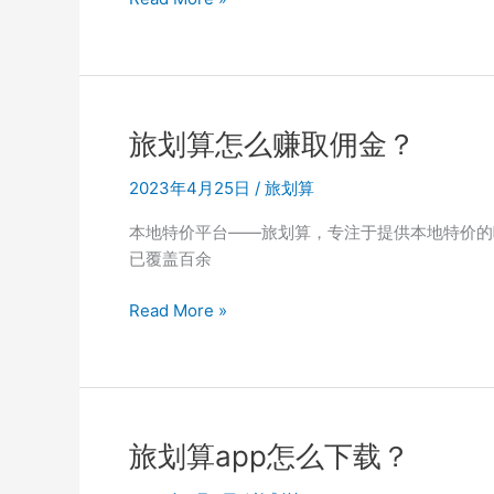
得
划
邀
算
请
达
码
人
怎
旅划算怎么赚取佣金？
么
注
2023年4月25日
/
旅划算
册？
本地特价平台——旅划算，专注于提供本地特价的
已覆盖百余
旅
Read More »
划
算
怎
么
赚
旅划算app怎么下载？
取