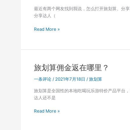
器
最近有两个网友找到我说，怎么打开旅划算、分享
人
分享达人（
免
费
旅
Read More »
申
划
请！
算
群
怎
内
么
自
退
动
旅划算佣金返在哪里？
出
派
别
一条评论
/
2021年7月18日
/
旅划算
货
人
机
旅划算是全国性的本地吃喝玩乐游特价产品平台，
的
器
达人还不是
账
人
号？
免
旅
Read More »
费
划
申
算
请