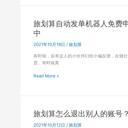
入
旅
划
旅划算自动发单机器人免费
算？
中
2021年10月19日
/
旅划算
有时候，会有达人的小伙伴们给小编反馈，在做社
货，有时候真
旅
Read More »
划
算
自
动
发
旅划算怎么退出别人的账号
单
机
2021年10月12日
/
旅划算