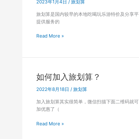
佣
2023年1月4日
/
旅划算
金？
旅划算是国内较早的本地吃喝玩乐游特价及分享平
提供服务的
旅
Read More »
划
算
app
怎
么
如何加入旅划算？
下
载？
2022年8月18日
/
旅划算
加入旅划算其实很简单，微信扫描下面二维码就可
加优惠了（
如
Read More »
何
加