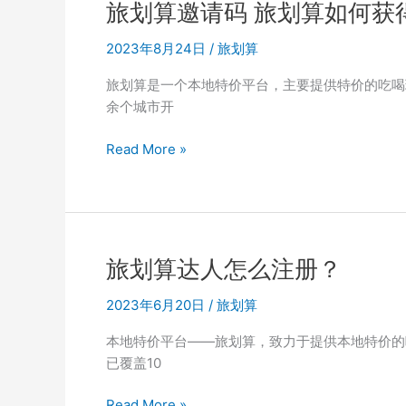
成
优
旅划算邀请码 旅划算如何获
为
惠
达
2023年8月24日
/
旅划算
与
人？
收
旅划算是一个本地特价平台，主要提供特价的吃喝
益
余个城市开
旅
Read More »
划
算
邀
请
码
旅划算达人怎么注册？
旅
划
2023年6月20日
/
旅划算
算
本地特价平台——旅划算，致力于提供本地特价的
如
已覆盖10
何
获
旅
Read More »