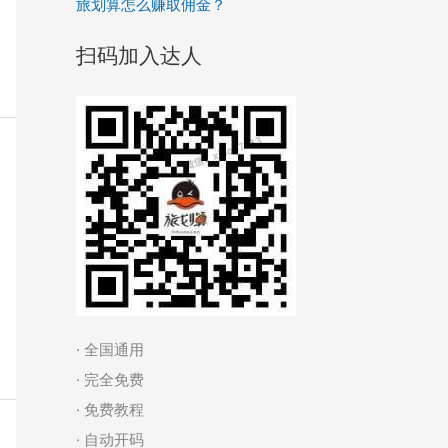
旅划算怎么赚取佣金？
扫码加入达人
· 全国通用
· 完全免费
· 免费教程
· 自动开码